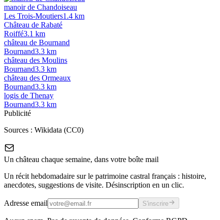
manoir de Chandoiseau
Les Trois-Moutiers
1.4
km
Château de Rabaté
Roiffé
3.1
km
château de Bournand
Bournand
3.3
km
château des Moulins
Bournand
3.3
km
château des Ormeaux
Bournand
3.3
km
logis de Thenay
Bournand
3.3
km
Publicité
Sources :
Wikidata (CC0)
Un château chaque semaine, dans votre boîte mail
Un récit hebdomadaire sur le patrimoine castral français : histoire,
anecdotes, suggestions de visite. Désinscription en un clic.
Adresse email
S'inscrire