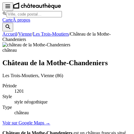
Carte
À propos
Accueil
/
Vienne
/
Les Trois-Moutiers
/
Château de la Mothe-
Chandeniers
château
Château de la Mothe-Chandeniers
Les Trois-Moutiers
, Vienne
(86)
Période
1201
Style
style néogothique
Type
château
Voir sur Google Maps →
Château de la Mothe-Chandeniers
est un château français situé