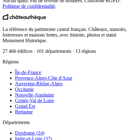
Aucun spam. Pas de revente de données. Conforme RGPD.
Politique de confidentialité
.
La référence du patrimoine castral français. Châteaux, manoirs,
forteresses et maisons fortes, avec histoire, photos et statut
Monument Historique.
27 466 édifices · 101 départements · 13 régions
Régions
Île-de-France
Provence-Alpes-Côte d'Azur
Auvergne-Rhône-Alpes
Occitanie
Nouvelle-Aquitaine
Centre-Val de Loire
Grand Est
Bretagne
Départements
Dordogne (24)
Indre-et-Loire (37)