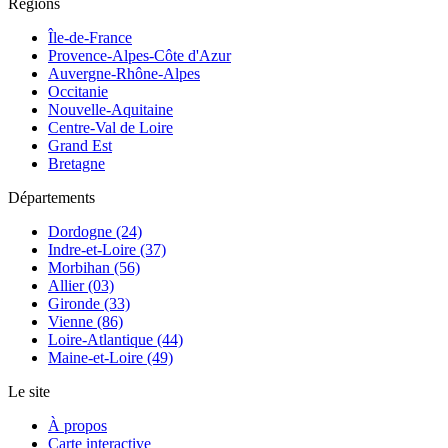
Régions
Île-de-France
Provence-Alpes-Côte d'Azur
Auvergne-Rhône-Alpes
Occitanie
Nouvelle-Aquitaine
Centre-Val de Loire
Grand Est
Bretagne
Départements
Dordogne (24)
Indre-et-Loire (37)
Morbihan (56)
Allier (03)
Gironde (33)
Vienne (86)
Loire-Atlantique (44)
Maine-et-Loire (49)
Le site
À propos
Carte interactive