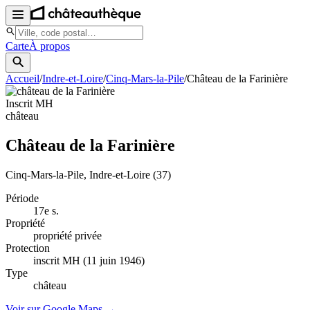
Carte
À propos
Accueil
/
Indre-et-Loire
/
Cinq-Mars-la-Pile
/
Château de la Farinière
Inscrit MH
château
Château de la Farinière
Cinq-Mars-la-Pile
, Indre-et-Loire
(37)
Période
17e s.
Propriété
propriété privée
Protection
inscrit MH (11 juin 1946)
Type
château
Voir sur Google Maps →