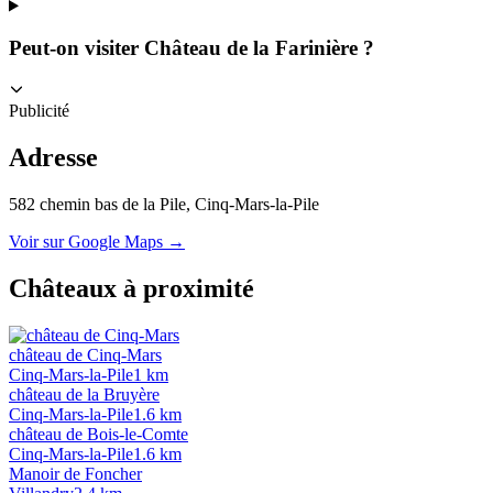
Peut-on visiter Château de la Farinière ?
Publicité
Adresse
582 chemin bas de la Pile
, Cinq-Mars-la-Pile
Voir sur Google Maps →
Châteaux à proximité
château de Cinq-Mars
Cinq-Mars-la-Pile
1
km
château de la Bruyère
Cinq-Mars-la-Pile
1.6
km
château de Bois-le-Comte
Cinq-Mars-la-Pile
1.6
km
Manoir de Foncher