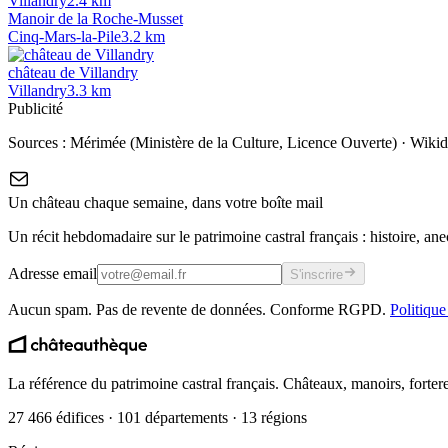
Villandry
2.4
km
Manoir de la Roche-Musset
Cinq-Mars-la-Pile
3.2
km
château de Villandry
Villandry
3.3
km
Publicité
Sources :
Mérimée (Ministère de la Culture, Licence Ouverte)
·
Wikid
Un château chaque semaine, dans votre boîte mail
Un récit hebdomadaire sur le patrimoine castral français : histoire, ane
Adresse email
S'inscrire
Aucun spam. Pas de revente de données. Conforme RGPD.
Politique
La référence du patrimoine castral français. Châteaux, manoirs, forter
27 466 édifices · 101 départements · 13 régions