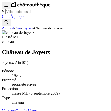
Carte
À propos
Accueil
/
Ain
/
Joyeux
/
Château de Joyeux
Classé MH
château
Château de Joyeux
Joyeux
, Ain
(01)
Période
19e s.
Propriété
propriété privée
Protection
classé MH (3 septembre 2009)
Type
château
Voir sur Google Maps →