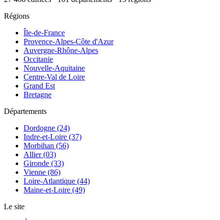
Régions
Île-de-France
Provence-Alpes-Côte d'Azur
Auvergne-Rhône-Alpes
Occitanie
Nouvelle-Aquitaine
Centre-Val de Loire
Grand Est
Bretagne
Départements
Dordogne (24)
Indre-et-Loire (37)
Morbihan (56)
Allier (03)
Gironde (33)
Vienne (86)
Loire-Atlantique (44)
Maine-et-Loire (49)
Le site