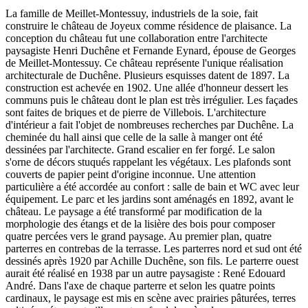
La famille de Meillet-Montessuy, industriels de la soie, fait
construire le château de Joyeux comme résidence de plaisance. La
conception du château fut une collaboration entre l'architecte
paysagiste Henri Duchêne et Fernande Eynard, épouse de Georges
de Meillet-Montessuy. Ce château représente l'unique réalisation
architecturale de Duchêne. Plusieurs esquisses datent de 1897. La
construction est achevée en 1902. Une allée d'honneur dessert les
communs puis le château dont le plan est très irrégulier. Les façades
sont faites de briques et de pierre de Villebois. L'architecture
d'intérieur a fait l'objet de nombreuses recherches par Duchêne. La
cheminée du hall ainsi que celle de la salle à manger ont été
dessinées par l'architecte. Grand escalier en fer forgé. Le salon
s'orne de décors stuqués rappelant les végétaux. Les plafonds sont
couverts de papier peint d'origine inconnue. Une attention
particulière a été accordée au confort : salle de bain et WC avec leur
équipement. Le parc et les jardins sont aménagés en 1892, avant le
château. Le paysage a été transformé par modification de la
morphologie des étangs et de la lisière des bois pour composer
quatre percées vers le grand paysage. Au premier plan, quatre
parterres en contrebas de la terrasse. Les parterres nord et sud ont été
dessinés après 1920 par Achille Duchêne, son fils. Le parterre ouest
aurait été réalisé en 1938 par un autre paysagiste : René Edouard
André. Dans l'axe de chaque parterre et selon les quatre points
cardinaux, le paysage est mis en scène avec prairies pâturées, terres