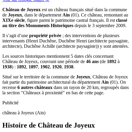
Château de Joyeux
est un château français situé dans la commune
de
Joyeux
, dans le département
Ain
(01). Ce château, remontant au
XIXe siècle
, figure parmi le patrimoine castral français. Il est
classé
au titre des Monuments Historiques
depuis le 3 septembre 2009.
Il s’agit d’une
propriété privée
; des interventions de plusieurs
intervenants (Henri Duchêne, Duchêne Henri (architecte paysagiste,
architecte), Duchêne Achille (architecte paysagiste)) y sont attestées.
Les sources historiques mentionnent 5 dates clés concernant
Château de Joyeux, couvrant une période de
46 ans
(de
1892
à
1938
) :
1892
,
1897
,
1902
,
1920
,
1938
.
Situé sur le territoire de la commune de
Joyeux
, Château de Joyeux
fait partie du patrimoine architectural du département
Ain
(01). On
recense
6 autres châteaux
dans un rayon de 20 km, regroupés dans
la section "Châteaux à proximité" en bas de cette page.
Publicité
château à Joyeux (Ain)
Histoire de
Château de Joyeux