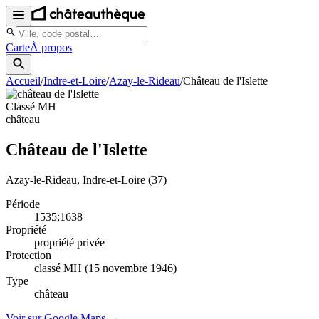
Carte
À propos
Accueil
/
Indre-et-Loire
/
Azay-le-Rideau
/
Château de l'Islette
Classé MH
château
Château de l'Islette
Azay-le-Rideau
, Indre-et-Loire
(37)
Période
1535;1638
Propriété
propriété privée
Protection
classé MH (15 novembre 1946)
Type
château
Voir sur Google Maps →