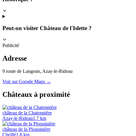
Peut-on visiter Château de l'Islette ?
Publicité
Adresse
9 route de Langeais
, Azay-le-Rideau
Voir sur Google Maps →
Châteaux à proximité
château de la Chatonnière
Azay-le-Rideau
1.7
km
château de la Ploquinière
Cheillé
1.8
km