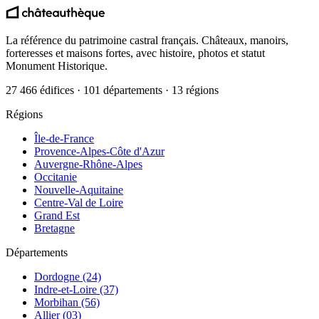
La référence du patrimoine castral français. Châteaux, manoirs,
forteresses et maisons fortes, avec histoire, photos et statut
Monument Historique.
27 466 édifices · 101 départements · 13 régions
Régions
Île-de-France
Provence-Alpes-Côte d'Azur
Auvergne-Rhône-Alpes
Occitanie
Nouvelle-Aquitaine
Centre-Val de Loire
Grand Est
Bretagne
Départements
Dordogne (24)
Indre-et-Loire (37)
Morbihan (56)
Allier (03)