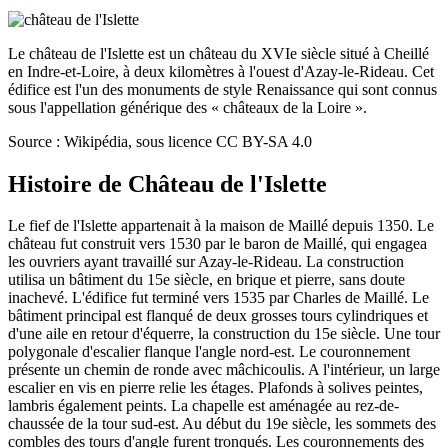
Le château de l'Islette est un château du XVIe siècle situé à Cheillé
en Indre-et-Loire, à deux kilomètres à l'ouest d'Azay-le-Rideau. Cet
édifice est l'un des monuments de style Renaissance qui sont connus
sous l'appellation générique des « châteaux de la Loire ».
Source : Wikipédia, sous licence CC BY-SA 4.0
Histoire de
Château de l'Islette
Le fief de l'Islette appartenait à la maison de Maillé depuis 1350. Le
château fut construit vers 1530 par le baron de Maillé, qui engagea
les ouvriers ayant travaillé sur Azay-le-Rideau. La construction
utilisa un bâtiment du 15e siècle, en brique et pierre, sans doute
inachevé. L'édifice fut terminé vers 1535 par Charles de Maillé. Le
bâtiment principal est flanqué de deux grosses tours cylindriques et
d'une aile en retour d'équerre, la construction du 15e siècle. Une tour
polygonale d'escalier flanque l'angle nord-est. Le couronnement
présente un chemin de ronde avec mâchicoulis. A l'intérieur, un large
escalier en vis en pierre relie les étages. Plafonds à solives peintes,
lambris également peints. La chapelle est aménagée au rez-de-
chaussée de la tour sud-est. Au début du 19e siècle, les sommets des
combles des tours d'angle furent tronqués. Les couronnements des