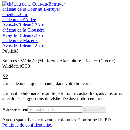
château de la Cour-au-Berruyer
Cheillé
2.2
km
château de l'Aulée
Azay-le-Rideau
2.2
km
château de la Clousière
Azay-le-Rideau
2.2
km
château de Mazères
Azay-le-Rideau
2.2
km
Publicité
Sources :
Mérimée (Ministère de la Culture, Licence Ouverte)
·
Wikidata (CC0)
Un château chaque semaine, dans votre boîte mail
Un récit hebdomadaire sur le patrimoine castral français : histoire,
anecdotes, suggestions de visite. Désinscription en un clic.
Adresse email
S'inscrire
Aucun spam. Pas de revente de données. Conforme RGPD.
Politique de confidentialité
.