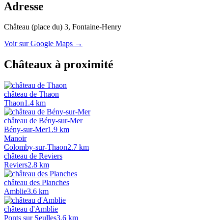
Adresse
Château (place du) 3
, Fontaine-Henry
Voir sur Google Maps →
Châteaux à proximité
château de Thaon
Thaon
1.4
km
château de Bény-sur-Mer
Bény-sur-Mer
1.9
km
Manoir
Colomby-sur-Thaon
2.7
km
château de Reviers
Reviers
2.8
km
château des Planches
Amblie
3.6
km
château d'Amblie
Ponts sur Seulles
3.6
km