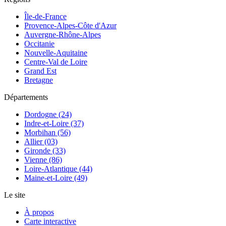
Île-de-France
Provence-Alpes-Côte d'Azur
Auvergne-Rhône-Alpes
Occitanie
Nouvelle-Aquitaine
Centre-Val de Loire
Grand Est
Bretagne
Départements
Dordogne (24)
Indre-et-Loire (37)
Morbihan (56)
Allier (03)
Gironde (33)
Vienne (86)
Loire-Atlantique (44)
Maine-et-Loire (49)
Le site
À propos
Carte interactive