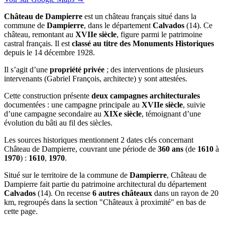
Château de Dampierre
est un château français situé dans la
commune de
Dampierre
, dans le département
Calvados
(14). Ce
château, remontant au
XVIIe siècle
, figure parmi le patrimoine
castral français. Il est
classé au titre des Monuments Historiques
depuis le 14 décembre 1928.
Il s’agit d’une
propriété privée
; des interventions de plusieurs
intervenants (Gabriel François, architecte) y sont attestées.
Cette construction présente
deux campagnes architecturales
documentées : une campagne principale au
XVIIe siècle
, suivie
d’une campagne secondaire au
XIXe siècle
, témoignant d’une
évolution du bâti au fil des siècles.
Les sources historiques mentionnent 2 dates clés concernant
Château de Dampierre, couvrant une période de
360 ans
(de
1610
à
1970
) :
1610
,
1970
.
Situé sur le territoire de la commune de
Dampierre
, Château de
Dampierre fait partie du patrimoine architectural du département
Calvados
(14). On recense
6 autres châteaux
dans un rayon de 20
km, regroupés dans la section "Châteaux à proximité" en bas de
cette page.