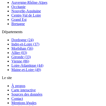
Auvergne-Rhône-Alpes
Occitanie
Nouvelle-Aquitaine
Centre-Val de Loire
Grand Est
Bretagne
Départements
Dordogne (24)
Indre-et-Loire (37)
Morbihan (56)
Allier (03)
Gironde (33)
Vienne (86)
Loire-Atlantique (44)
Maine-et-Loire (49)
Le site
À propos
Carte interactive
Sources des données
Contact
Mentions légales