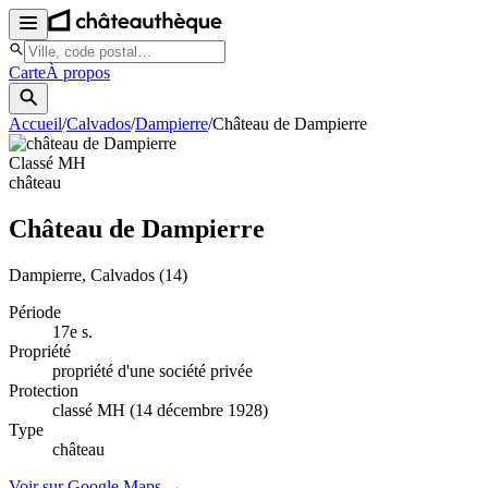
Carte
À propos
Accueil
/
Calvados
/
Dampierre
/
Château de Dampierre
Classé MH
château
Château de Dampierre
Dampierre
, Calvados
(14)
Période
17e s.
Propriété
propriété d'une société privée
Protection
classé MH (14 décembre 1928)
Type
château
Voir sur Google Maps →