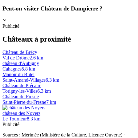
Peut-on visiter Château de Dampierre ?
Publicité
Châteaux à proximité
Château de Brécy
Val de Drôme
2.6
km
château d'Aubigny
Cahagnes
5.8
km
Manoir du Butel
Saint-Amand-Villages
6.3
km
Château de Précaire
Torigny-les-Villes
6.3
km
Château du Fresne
Saint-Pierre-du-Fresne
7
km
château des Noyers
Le Tourneur
8.3
km
Publicité
Sources :
Mérimée (Ministère de la Culture, Licence Ouverte)
·