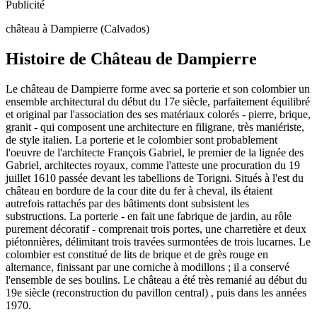
Publicité
château à Dampierre (Calvados)
Histoire de
Château de Dampierre
Le château de Dampierre forme avec sa porterie et son colombier un
ensemble architectural du début du 17e siècle, parfaitement équilibré
et original par l'association des ses matériaux colorés - pierre, brique,
granit - qui composent une architecture en filigrane, très maniériste,
de style italien. La porterie et le colombier sont probablement
l'oeuvre de l'architecte François Gabriel, le premier de la lignée des
Gabriel, architectes royaux, comme l'atteste une procuration du 19
juillet 1610 passée devant les tabellions de Torigni. Situés à l'est du
château en bordure de la cour dite du fer à cheval, ils étaient
autrefois rattachés par des bâtiments dont subsistent les
substructions. La porterie - en fait une fabrique de jardin, au rôle
purement décoratif - comprenait trois portes, une charretière et deux
piétonnières, délimitant trois travées surmontées de trois lucarnes. Le
colombier est constitué de lits de brique et de grès rouge en
alternance, finissant par une corniche à modillons ; il a conservé
l'ensemble de ses boulins. Le château a été très remanié au début du
19e siècle (reconstruction du pavillon central) , puis dans les années
1970.