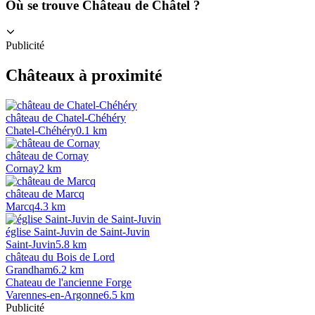
Où se trouve Château de Châtel ?
Publicité
Châteaux à proximité
château de Chatel-Chéhéry
Chatel-Chéhéry
0.1
km
château de Cornay
Cornay
2
km
château de Marcq
Marcq
4.3
km
église Saint-Juvin de Saint-Juvin
Saint-Juvin
5.8
km
château du Bois de Lord
Grandham
6.2
km
Chateau de l'ancienne Forge
Varennes-en-Argonne
6.5
km
Publicité