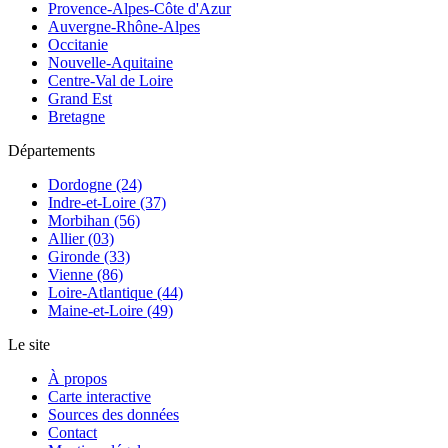
Provence-Alpes-Côte d'Azur
Auvergne-Rhône-Alpes
Occitanie
Nouvelle-Aquitaine
Centre-Val de Loire
Grand Est
Bretagne
Départements
Dordogne (24)
Indre-et-Loire (37)
Morbihan (56)
Allier (03)
Gironde (33)
Vienne (86)
Loire-Atlantique (44)
Maine-et-Loire (49)
Le site
À propos
Carte interactive
Sources des données
Contact