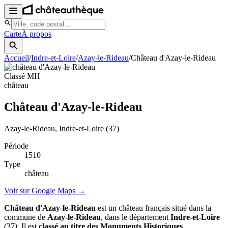
Carte
À propos
Accueil
/
Indre-et-Loire
/
Azay-le-Rideau
/
Château d'Azay-le-Rideau
Classé MH
château
Château d'Azay-le-Rideau
Azay-le-Rideau
, Indre-et-Loire
(37)
Période
1510
Type
château
Voir sur Google Maps →
Château d'Azay-le-Rideau
est un château français situé dans la
commune de
Azay-le-Rideau
, dans le département
Indre-et-Loire
(37). Il est
classé au titre des Monuments Historiques
.