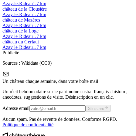
Azay-le-Rideau
1.7
km
château de la Clousière
Azay-le-Rideau
1.7
km
château de Mazères
Azay-le-Rideau
1.7
km
château de la Loge
Azay-le-Rideau
1.7
km
château du Gerfaut
Azay-le-Rideau
1.7
km
Publicité
Sources :
Wikidata (CC0)
Un château chaque semaine, dans votre boîte mail
Un récit hebdomadaire sur le patrimoine castral français : histoire,
anecdotes, suggestions de visite. Désinscription en un clic.
Adresse email
S'inscrire
Aucun spam. Pas de revente de données. Conforme RGPD.
Politique de confidentialité
.