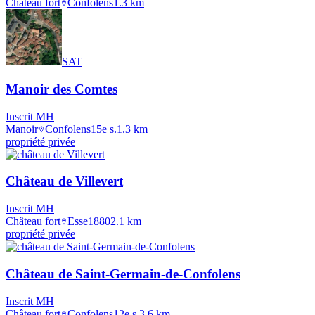
Château fort
Confolens
1.3
km
SAT
Manoir des Comtes
Inscrit MH
Manoir
Confolens
15e s.
1.3
km
propriété privée
Château de Villevert
Inscrit MH
Château fort
Esse
1880
2.1
km
propriété privée
Château de Saint-Germain-de-Confolens
Inscrit MH
Château fort
Confolens
12e s.
3.6
km