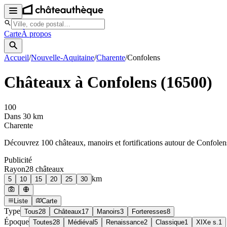
Carte
À propos
Accueil
/
Nouvelle-Aquitaine
/
Charente
/
Confolens
Châteaux à
Confolens
(
16500
)
100
Dans 30 km
Charente
Découvrez
100
château
x
, manoir
s
et fortifications autour de
Confolen
Publicité
Rayon
28
château
x
km
5
10
15
20
25
30
Liste
Carte
Type
Tous
28
Châteaux
17
Manoirs
3
Forteresses
8
Époque
Toutes
28
Médiéval
5
Renaissance
2
Classique
1
XIXe s.
1