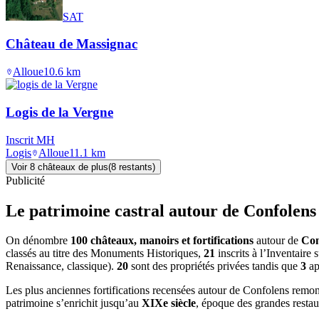
SAT
Château de Massignac
Alloue
10.6
km
Logis de la Vergne
Inscrit MH
Logis
Alloue
11.1
km
Voir
8
château
x
de plus
(
8
restant
s
)
Publicité
Le patrimoine castral autour de
Confolens
On dénombre
100 châteaux, manoirs et fortifications
autour de
Con
classés au titre des Monuments Historiques,
21
inscrits à l’Inventaire
Renaissance, classique).
20
sont des propriétés privées tandis que
3
ap
Les plus anciennes fortifications recensées autour de Confolens remo
patrimoine s’enrichit jusqu’au
XIXe siècle
, époque des grandes restau