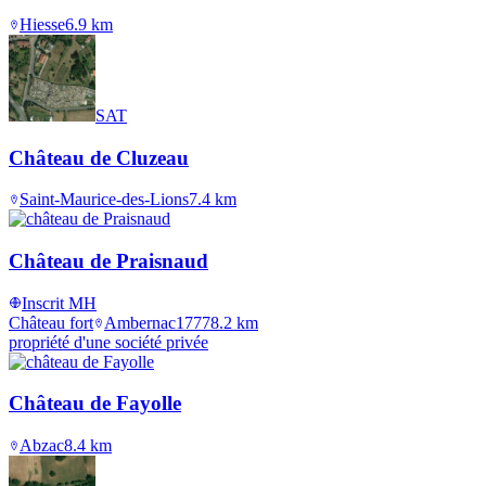
Hiesse
6.9
km
SAT
Château de Cluzeau
Saint-Maurice-des-Lions
7.4
km
Château de Praisnaud
Inscrit MH
Château fort
Ambernac
1777
8.2
km
propriété d'une société privée
Château de Fayolle
Abzac
8.4
km