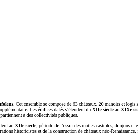
folens
. Cet ensemble se compose de 63 châteaux, 20 manoirs et logis se
 supplémentaire. Les édifices datés s’étendent du
XIIe siècle
au
XIXe siè
partiennent à des collectivités publiques.
ntent au
XIIe siècle
, période de l’essor des mottes castrales, donjons et e
rations historicistes et de la construction de châteaux néo-Renaissance