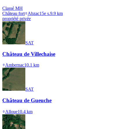
Classé MH
Château fort
Abzac
15e s.
9.9
km
propriété privée
SAT
Château de Villechaise
Ambernac
10.1
km
SAT
Château de Gueuche
Alloue
10.4
km