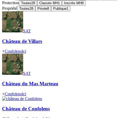
Protection
Toutes
28
Classés MH
1
Inscrits MH
9
Propriété
Toutes
28
Privée
8
Publique
1
SAT
Château de Villars
Confolens
Ici
SAT
Château du Mas Marteau
Confolens
Ici
Château de Confolens