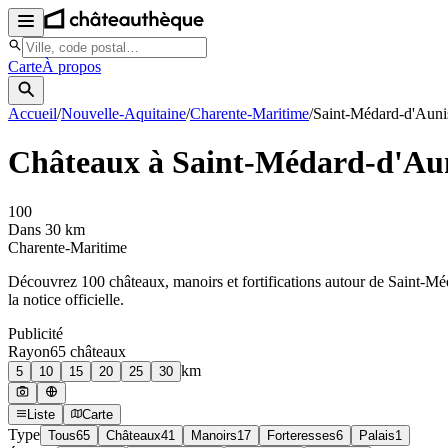
Carte
À propos
Accueil
/
Nouvelle-Aquitaine
/
Charente-Maritime
/
Saint-Médard-d'Auni
Châteaux à
Saint-Médard-d'Au
100
Dans 30 km
Charente-Maritime
Découvrez
100
château
x
, manoir
s
et fortifications autour de
Saint-Mé
la notice officielle.
Publicité
Rayon
65
château
x
km
5
10
15
20
25
30
Liste
Carte
Type
Tous
65
Châteaux
41
Manoirs
17
Forteresses
6
Palais
1