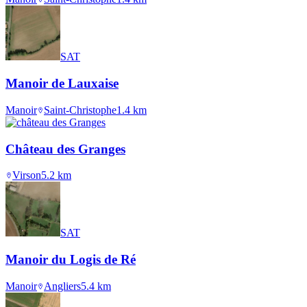
SAT
Manoir de Lauxaise
Manoir
Saint-Christophe
1.4
km
Château des Granges
Virson
5.2
km
SAT
Manoir du Logis de Ré
Manoir
Angliers
5.4
km