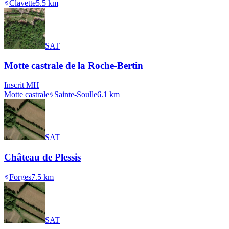
Clavette
5.5
km
SAT
Motte castrale de la Roche-Bertin
Inscrit MH
Motte castrale
Sainte-Soulle
6.1
km
SAT
Château de Plessis
Forges
7.5
km
SAT