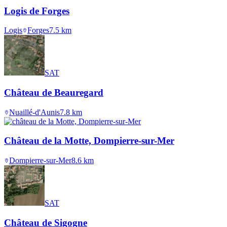
Logis de Forges
Logis
Forges
7.5
km
SAT
Château de Beauregard
Nuaillé-d'Aunis
7.8
km
Château de la Motte, Dompierre-sur-Mer
Dompierre-sur-Mer
8.6
km
SAT
Château de Sigogne