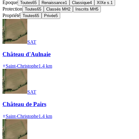
Époque
Toutes
65
Renaissance
1
Classique
4
XIXe s.
1
Protection
Toutes
65
Classés MH
2
Inscrits MH
5
Propriété
Toutes
65
Privée
5
SAT
Château d'Aulnaie
Saint-Christophe
1.4
km
SAT
Château de Pairs
Saint-Christophe
1.4
km