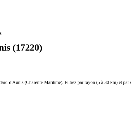
s
nis
(
17220
)
dard-d'Aunis
(
Charente-Maritime
). Filtrez par rayon (5 à 30 km) et pa