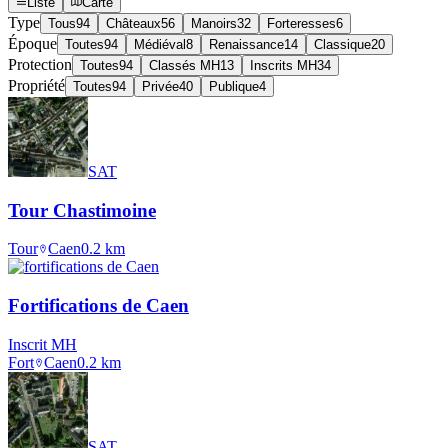
Liste
Carte
Type
Tous
94
Châteaux
56
Manoirs
32
Forteresses
6
Époque
Toutes
94
Médiéval
8
Renaissance
14
Classique
20
Protection
Toutes
94
Classés MH
13
Inscrits MH
34
Propriété
Toutes
94
Privée
40
Publique
4
SAT
Tour Chastimoine
Tour
Caen
0.2
km
Fortifications de Caen
Inscrit MH
Fort
Caen
0.2
km
SAT