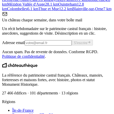
km
Mézidon Vallée d'Auge
28.1
km
Ouistreham
12.8
km
Colombelles
6.1
km
Thue et Mue
12.2
km
Blainville-sur-Orne
7
km
Un château chaque semaine, dans votre boîte mail
Un récit hebdomadaire sur le patrimoine castral français : histoire,
anecdotes, suggestions de visite. Désinscription en un clic.
Adresse email
S'inscrire
Aucun spam. Pas de revente de données. Conforme RGPD.
Politique de confidentialité
.
La référence du patrimoine castral français. Châteaux, manoirs,
forteresses et maisons fortes, avec histoire, photos et statut
Monument Historique.
27 466 édifices · 101 départements · 13 régions
Régions
Île-de-France