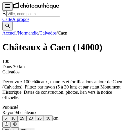
Carte
À propos
Accueil
/
Normandie
/
Calvados
/
Caen
Châteaux à
Caen
(
14000
)
100
Dans 30 km
Calvados
Découvrez
100
château
x
, manoir
s
et fortifications autour de
Caen
(
Calvados
). Filtrez par rayon (5 à 30 km) et par statut Monument
Historique. Dates de construction, photos, lien vers la notice
officielle.
Publicité
Rayon
94
château
x
km
5
10
15
20
25
30