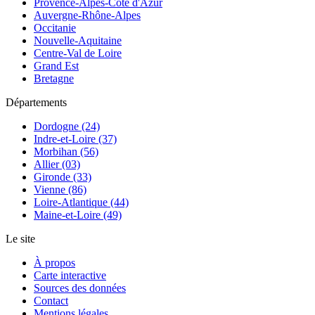
Provence-Alpes-Côte d'Azur
Auvergne-Rhône-Alpes
Occitanie
Nouvelle-Aquitaine
Centre-Val de Loire
Grand Est
Bretagne
Départements
Dordogne (24)
Indre-et-Loire (37)
Morbihan (56)
Allier (03)
Gironde (33)
Vienne (86)
Loire-Atlantique (44)
Maine-et-Loire (49)
Le site
À propos
Carte interactive
Sources des données
Contact
Mentions légales