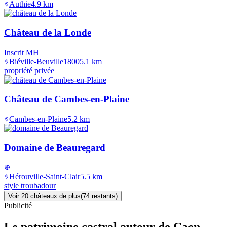
Authie
4.9
km
Château de la Londe
Inscrit MH
Biéville-Beuville
1800
5.1
km
propriété privée
Château de Cambes-en-Plaine
Cambes-en-Plaine
5.2
km
Domaine de Beauregard
Hérouville-Saint-Clair
5.5
km
style troubadour
Voir
20
château
x
de plus
(
74
restant
s
)
Publicité
Le patrimoine castral autour de
Caen