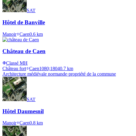
SAT
Hôtel de Banville
Manoir
Caen
0.6
km
Château de Caen
Classé MH
Château fort
Caen
1080;1804
0.7
km
Architecture médiévale normande
·
propriété de la commune
SAT
Hôtel Daumesnil
Manoir
Caen
0.8
km