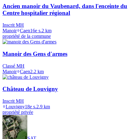
Ancien manoir du Vaubenard, dans l'enceinte du
Centre hospitalier régional
Inscrit MH
Manoir
Caen
16e s.
2
km
propriété de la commune
Manoir des Gens d'armes
Classé MH
Manoir
Caen
2.2
km
Château de Louvigny
Inscrit MH
Louvigny
18e s.
2.9
km
propriété privée
SAT