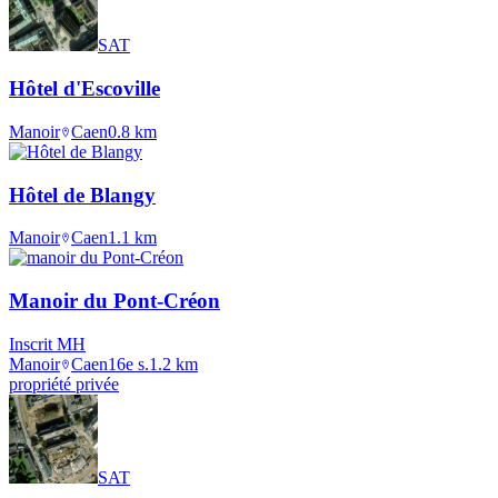
SAT
Hôtel d'Escoville
Manoir
Caen
0.8
km
Hôtel de Blangy
Manoir
Caen
1.1
km
Manoir du Pont-Créon
Inscrit MH
Manoir
Caen
16e s.
1.2
km
propriété privée
SAT