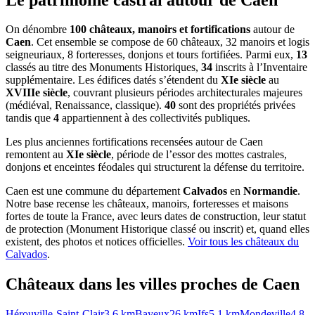
On dénombre
100 châteaux, manoirs et fortifications
autour de
Caen
. Cet ensemble se compose de 60 châteaux, 32 manoirs et logis
seigneuriaux, 8 forteresses, donjons et tours fortifiées. Parmi eux,
13
classés au titre des Monuments Historiques,
34
inscrits à l’Inventaire
supplémentaire. Les édifices datés s’étendent du
XIe siècle
au
XVIIIe siècle
, couvrant plusieurs périodes architecturales majeures
(médiéval, Renaissance, classique).
40
sont des propriétés privées
tandis que
4
appartiennent à des collectivités publiques.
Les plus anciennes fortifications recensées autour de Caen
remontent au
XIe siècle
, période de l’essor des mottes castrales,
donjons et enceintes féodales qui structurent la défense du territoire.
Caen
est une commune du département
Calvados
en
Normandie
.
Notre base recense les châteaux, manoirs, forteresses et maisons
fortes de toute la France, avec leurs dates de construction, leur statut
de protection (Monument Historique classé ou inscrit) et, quand elles
existent, des photos et notices officielles.
Voir tous les châteaux du
Calvados
.
Châteaux dans les villes proches de
Caen
Hérouville-Saint-Clair
3.6
km
Bayeux
26
km
Ifs
5.1
km
Mondeville
4.8