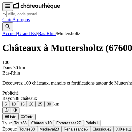
Carte
À propos
Accueil
/
Grand Est
/
Bas-Rhin
/
Muttersholtz
Châteaux à
Muttersholtz
(
6760
100
Dans 30 km
Bas-Rhin
Découvrez
100
château
x
, manoir
s
et fortifications autour de
Muttersho
Publicité
Rayon
38
château
x
km
5
10
15
20
25
30
Liste
Carte
Type
Tous
38
Châteaux
10
Forteresses
27
Palais
1
Époque
Toutes
38
Médiéval
23
Renaissance
6
Classique
2
XIXe s.
1