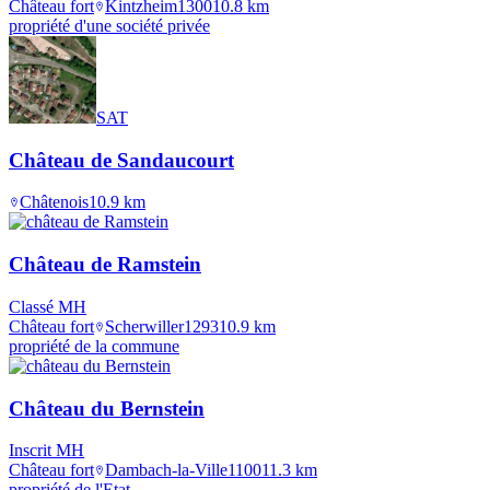
Château fort
Kintzheim
1300
10.8
km
propriété d'une société privée
SAT
Château de Sandaucourt
Châtenois
10.9
km
Château de Ramstein
Classé MH
Château fort
Scherwiller
1293
10.9
km
propriété de la commune
Château du Bernstein
Inscrit MH
Château fort
Dambach-la-Ville
1100
11.3
km
propriété de l'Etat