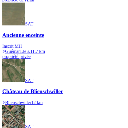
SAT
Ancienne enceinte
Inscrit MH
Guémar
13e s.
11.7
km
propriété privée
SAT
Château de Blienschwiller
Blienschwiller
12
km
SAT