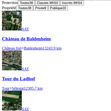
Protection
Toutes
38
Classés MH
10
Inscrits MH
14
Propriété
Toutes
38
Privée
9
Publique
10
SAT
Château de Baldenheim
Château fort
Baldenheim
1324
3.9
km
SAT
Tour du Ladhof
Tour
Sélestat
1230
5.7
km
SAT