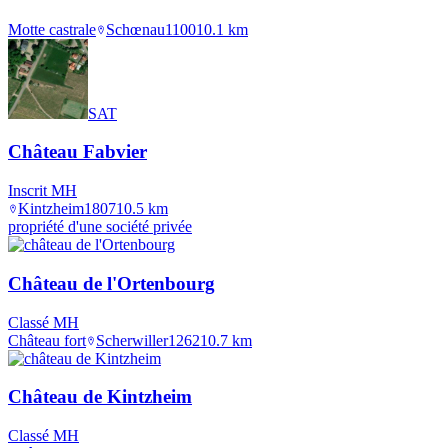
Motte castrale
Schœnau
1100
10.1
km
SAT
Château Fabvier
Inscrit MH
Kintzheim
1807
10.5
km
propriété d'une société privée
Château de l'Ortenbourg
Classé MH
Château fort
Scherwiller
1262
10.7
km
Château de Kintzheim
Classé MH