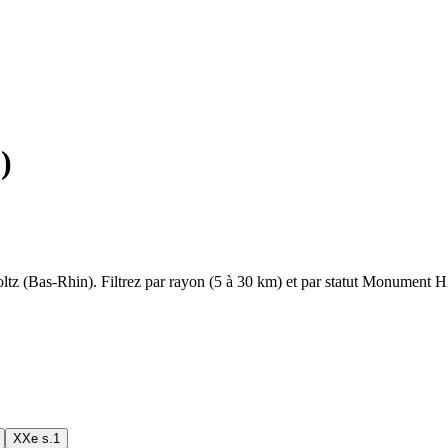
0
)
ltz
(
Bas-Rhin
). Filtrez par rayon (5 à 30 km) et par statut Monument His
XXe s.
1