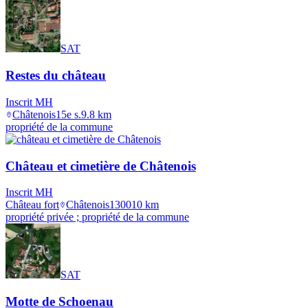
SAT
Restes du château
Inscrit MH
Châtenois
15e s.
9.8
km
propriété de la commune
Château et cimetière de Châtenois
Inscrit MH
Château fort
Châtenois
1300
10
km
propriété privée ; propriété de la commune
SAT
Motte de Schoenau