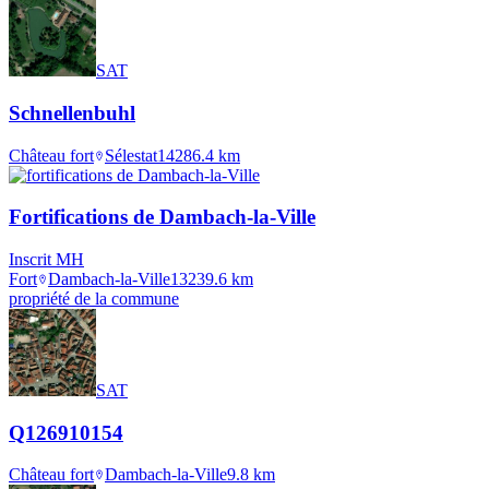
SAT
Schnellenbuhl
Château fort
Sélestat
1428
6.4
km
Fortifications de Dambach-la-Ville
Inscrit MH
Fort
Dambach-la-Ville
1323
9.6
km
propriété de la commune
SAT
Q126910154
Château fort
Dambach-la-Ville
9.8
km