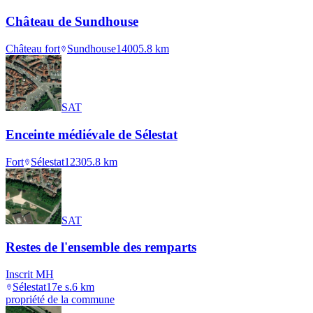
Château de Sundhouse
Château fort
Sundhouse
1400
5.8
km
SAT
Enceinte médiévale de Sélestat
Fort
Sélestat
1230
5.8
km
SAT
Restes de l'ensemble des remparts
Inscrit MH
Sélestat
17e s.
6
km
propriété de la commune