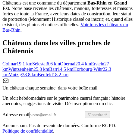
Châtenois
est une commune du département
Bas-Rhin
en
Grand
Est
. Notre base recense les châteaux, manoirs, forteresses et maisons
fortes de toute la France, avec leurs dates de construction, leur statut
de protection (Monument Historique classé ou inscrit) et, quand elles
existent, des photos et notices officielles.
Voir tous les châteaux du
Bas-Rhin
.
Châteaux dans les villes proches de
Châtenois
Colmar
19.1
km
Sélestat
6.6
km
Obernai
20.4
km
Erstein
27
km
Wintzenheim
25.8
km
Barr
14.5
km
Horbourg-Wihr
22.3
km
Mutzig
28.8
km
Benfeld
18.2
km
Un château chaque semaine, dans votre boîte mail
Un récit hebdomadaire sur le patrimoine castral français : histoire,
anecdotes, suggestions de visite. Désinscription en un clic.
Adresse email
S'inscrire
Aucun spam. Pas de revente de données. Conforme RGPD.
Politique de confidentialité
.