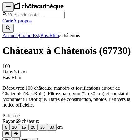
Carte
À propos
Accueil
/
Grand Est
/
Bas-Rhin
/
Châtenois
Châteaux à
Châtenois
(
67730
)
100
Dans 30 km
Bas-Rhin
Découvrez
100
château
x
, manoir
s
et fortifications autour de
Châtenois
(
Bas-Rhin
). Filtrez par rayon (5 à 30 km) et par statut
Monument Historique. Dates de construction, photos, lien vers la
notice officielle.
Publicité
Rayon
69
château
x
km
5
10
15
20
25
30