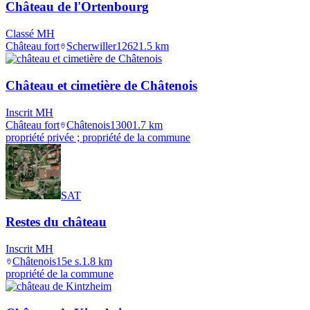
Château de l'Ortenbourg
Classé MH
Château fort
Scherwiller
1262
1.5
km
Château et cimetière de Châtenois
Inscrit MH
Château fort
Châtenois
1300
1.7
km
propriété privée ; propriété de la commune
SAT
Restes du château
Inscrit MH
Châtenois
15e s.
1.8
km
propriété de la commune