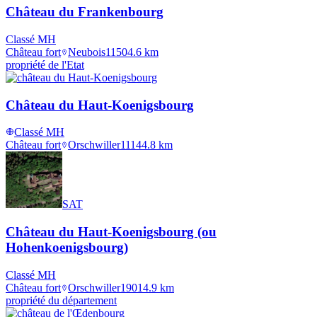
Château du Frankenbourg
Classé MH
Château fort
Neubois
1150
4.6
km
propriété de l'Etat
Château du Haut-Koenigsbourg
Classé MH
Château fort
Orschwiller
1114
4.8
km
SAT
Château du Haut-Koenigsbourg (ou
Hohenkoenigsbourg)
Classé MH
Château fort
Orschwiller
1901
4.9
km
propriété du département