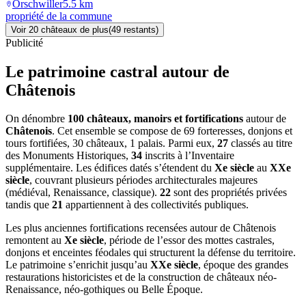
Orschwiller
5.5
km
propriété de la commune
Voir
20
château
x
de plus
(
49
restant
s
)
Publicité
Le patrimoine castral autour de
Châtenois
On dénombre
100 châteaux, manoirs et fortifications
autour de
Châtenois
. Cet ensemble se compose de 69 forteresses, donjons et
tours fortifiées, 30 châteaux, 1 palais. Parmi eux,
27
classés au titre
des Monuments Historiques,
34
inscrits à l’Inventaire
supplémentaire. Les édifices datés s’étendent du
Xe siècle
au
XXe
siècle
, couvrant plusieurs périodes architecturales majeures
(médiéval, Renaissance, classique).
22
sont des propriétés privées
tandis que
21
appartiennent à des collectivités publiques.
Les plus anciennes fortifications recensées autour de Châtenois
remontent au
Xe siècle
, période de l’essor des mottes castrales,
donjons et enceintes féodales qui structurent la défense du territoire.
Le patrimoine s’enrichit jusqu’au
XXe siècle
, époque des grandes
restaurations historicistes et de la construction de châteaux néo-
Renaissance, néo-gothiques ou Belle Époque.