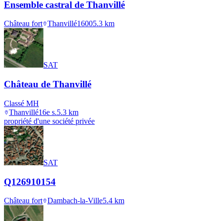
Ensemble castral de Thanvillé
Château fort
Thanvillé
1600
5.3
km
SAT
Château de Thanvillé
Classé MH
Thanvillé
16e s.
5.3
km
propriété d'une société privée
SAT
Q126910154
Château fort
Dambach-la-Ville
5.4
km