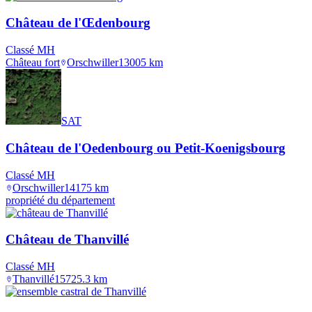
Château de l'Œdenbourg
Classé MH
Château fort
Orschwiller
1300
5
km
SAT
Château de l'Oedenbourg ou Petit-Koenigsbourg
Classé MH
Orschwiller
1417
5
km
propriété du département
Château de Thanvillé
Classé MH
Thanvillé
1572
5.3
km