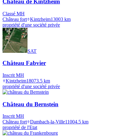
Château de Kintzheim
Classé MH
Château fort
Kintzheim
1300
3
km
propriété d'une société privée
SAT
Château Fabvier
Inscrit MH
Kintzheim
1807
3.5
km
propriété d'une société privée
Château du Bernstein
Inscrit MH
Château fort
Dambach-la-Ville
1100
4.5
km
propriété de l'Etat