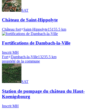
SAT
Château de Saint-Hippolyte
Château fort
Saint-Hippolyte
1515
5.5
km
Fortifications de Dambach-la-Ville
Inscrit MH
Fort
Dambach-la-Ville
1323
5.5
km
propriété de la commune
SAT
Station de pompage du château du Haut-
Koenigsbourg
Inscrit MH