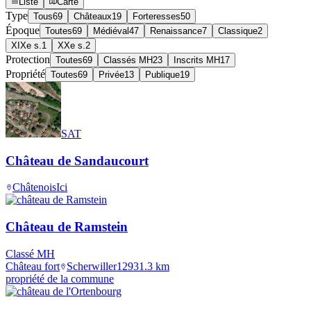
Liste
Carte
Type
Tous
69
Châteaux
19
Forteresses
50
Époque
Toutes
69
Médiéval
47
Renaissance
7
Classique
2
XIXe s.
1
XXe s.
2
Protection
Toutes
69
Classés MH
23
Inscrits MH
17
Propriété
Toutes
69
Privée
13
Publique
19
SAT
Château de Sandaucourt
Châtenois
Ici
Château de Ramstein
Classé MH
Château fort
Scherwiller
1293
1.3
km
propriété de la commune