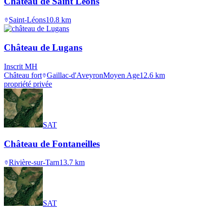
Château de Saint Léons
Saint-Léons
10.8
km
Château de Lugans
Inscrit MH
Château fort
Gaillac-d'Aveyron
Moyen Age
12.6
km
propriété privée
SAT
Château de Fontaneilles
Rivière-sur-Tarn
13.7
km
SAT