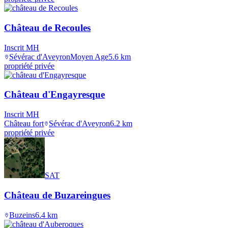
Château de Recoules
Inscrit MH
Sévérac d'Aveyron
Moyen Age
5.6
km
propriété privée
Château d'Engayresque
Inscrit MH
Château fort
Sévérac d'Aveyron
6.2
km
propriété privée
SAT
Château de Buzareingues
Buzeins
6.4
km