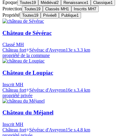
Époque
Toutes
19
Médiéval
2
Renaissance
1
Classique
1
Protection
Toutes
19
Classés MH
1
Inscrits MH
7
Propriété
Toutes
19
Privée
8
Publique
1
Château de Sévérac
Classé MH
Château fort
Sévérac d'Aveyron
13e s.
3.3
km
propriété de la commune
Château de Loupiac
Inscrit MH
Château fort
Sévérac d'Aveyron
16e s.
3.4
km
propriété privée
Château du Méjanel
Inscrit MH
Château fort
Sévérac d'Aveyron
15e s.
4.8
km
propriété privée