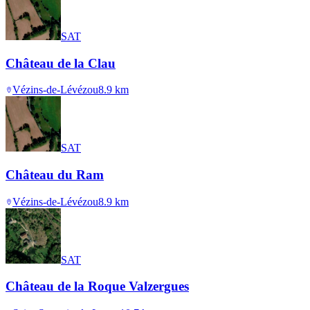
SAT
Château de la Clau
Vézins-de-Lévézou
8.9
km
SAT
Château du Ram
Vézins-de-Lévézou
8.9
km
SAT
Château de la Roque Valzergues