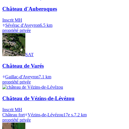
Château d'Auberoques
Inscrit MH
Sévérac d'Aveyron
6.5
km
propriété privée
SAT
Château de Varés
Gaillac-d'Aveyron
7.1
km
propriété privée
Château de Vézins-de-Lévézou
Inscrit MH
Château fort
Vézins-de-Lévézou
17e s.
7.2
km
propriété privée