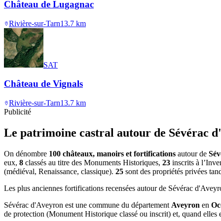
Château de Lugagnac
Rivière-sur-Tarn
13.7
km
SAT
Château de Vignals
Rivière-sur-Tarn
13.7
km
Publicité
Le patrimoine castral autour de
Sévérac d
On dénombre
100 châteaux, manoirs et fortifications
autour de
Sév
eux,
8
classés au titre des Monuments Historiques,
23
inscrits à l’Inv
(médiéval, Renaissance, classique).
25
sont des propriétés privées tan
Les plus anciennes fortifications recensées autour de Sévérac d'Avey
Sévérac d'Aveyron
est une commune du département
Aveyron
en
Oc
de protection (Monument Historique classé ou inscrit) et, quand elles ex