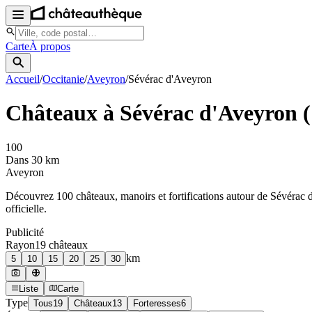
Carte
À propos
Accueil
/
Occitanie
/
Aveyron
/
Sévérac d'Aveyron
Châteaux à
Sévérac d'Aveyron
(
100
Dans 30 km
Aveyron
Découvrez
100
château
x
, manoir
s
et fortifications autour de
Sévérac 
officielle.
Publicité
Rayon
19
château
x
km
5
10
15
20
25
30
Liste
Carte
Type
Tous
19
Châteaux
13
Forteresses
6