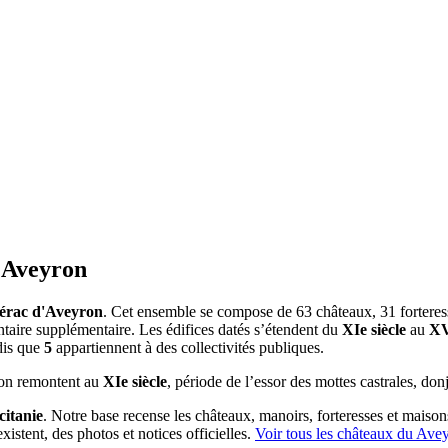
'Aveyron
érac d'Aveyron
. Cet ensemble se compose de 63 châteaux, 31 forteresse
entaire supplémentaire. Les édifices datés s’étendent du
XIe siècle
au
XV
dis que
5
appartiennent à des collectivités publiques.
ron remontent au
XIe siècle
, période de l’essor des mottes castrales, donj
citanie
. Notre base recense les châteaux, manoirs, forteresses et maisons
istent, des photos et notices officielles.
Voir tous les châteaux du
Avey