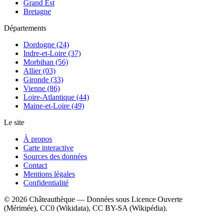
Grand Est
Bretagne
Départements
Dordogne (24)
Indre-et-Loire (37)
Morbihan (56)
Allier (03)
Gironde (33)
Vienne (86)
Loire-Atlantique (44)
Maine-et-Loire (49)
Le site
À propos
Carte interactive
Sources des données
Contact
Mentions légales
Confidentialité
©
2026
Châteauthèque — Données sous Licence Ouverte
(Mérimée), CC0 (Wikidata), CC BY-SA (Wikipédia).