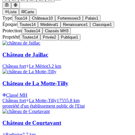
Liste
Carte
Type
Tous
14
Châteaux
10
Forteresses
3
Palais
1
Époque
Toutes
14
Médiéval
1
Renaissance
1
Classique
1
Protection
Toutes
14
Classés MH
3
Propriété
Toutes
14
Privée
2
Publique
1
Château de Jaillac
Château fort
Le Mériot
3.2
km
Château de La Motte-Tilly
Classé MH
Château fort
La Motte-Tilly
1755
5.8
km
propriété d'un établissement public de l'Etat
Château de Courtavant
Barbuise
7.7
km