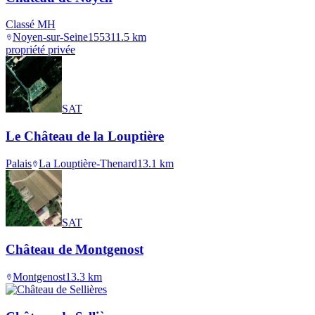
Classé MH
Noyen-sur-Seine
1553
11.5
km
propriété privée
SAT
Le Château de la Louptière
Palais
La Louptière-Thenard
13.1
km
SAT
Château de Montgenost
Montgenost
13.3
km