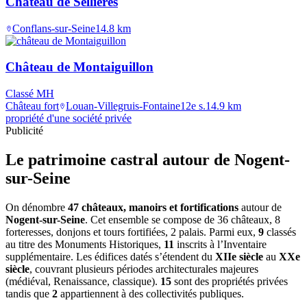
Château de Sellières
Conflans-sur-Seine
14.8
km
Château de Montaiguillon
Classé MH
Château fort
Louan-Villegruis-Fontaine
12e s.
14.9
km
propriété d'une société privée
Publicité
Le patrimoine castral autour de
Nogent-
sur-Seine
On dénombre
47 châteaux, manoirs et fortifications
autour de
Nogent-sur-Seine
. Cet ensemble se compose de 36 châteaux, 8
forteresses, donjons et tours fortifiées, 2 palais. Parmi eux,
9
classés
au titre des Monuments Historiques,
11
inscrits à l’Inventaire
supplémentaire. Les édifices datés s’étendent du
XIIe siècle
au
XXe
siècle
, couvrant plusieurs périodes architecturales majeures
(médiéval, Renaissance, classique).
15
sont des propriétés privées
tandis que
2
appartiennent à des collectivités publiques.