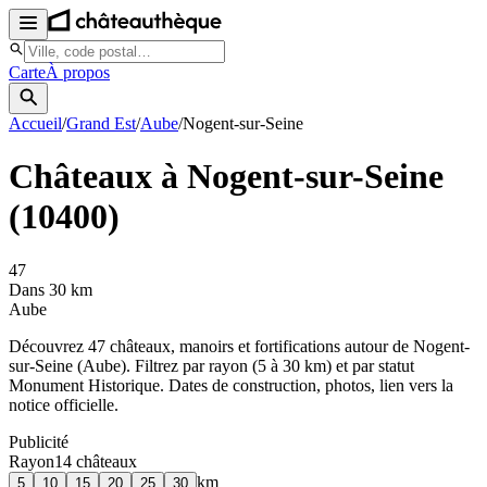
Carte
À propos
Accueil
/
Grand Est
/
Aube
/
Nogent-sur-Seine
Châteaux à
Nogent-sur-Seine
(
10400
)
47
Dans 30 km
Aube
Découvrez
47
château
x
, manoir
s
et fortifications autour de
Nogent-
sur-Seine
(
Aube
). Filtrez par rayon (5 à 30 km) et par statut
Monument Historique. Dates de construction, photos, lien vers la
notice officielle.
Publicité
Rayon
14
château
x
km
5
10
15
20
25
30