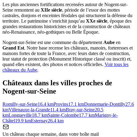
Les plus anciennes fortifications recensées autour de Nogent-sur-
Seine remontent au
XIIe siècle
, période de l’essor des mottes
castrales, donjons et enceintes féodales qui structurent la défense du
territoire. Le patrimoine s’enrichit jusqu’au
XXe siècle
, époque des
grandes restaurations historicistes et de la construction de châteaux
néo-Renaissance, néo-gothiques ou Belle Époque.
Nogent-sur-Seine
est une commune du département
Aube
en
Grand Est
. Notre base recense les châteaux, manoirs, forteresses et
maisons fortes de toute la France, avec leurs dates de construction,
leur statut de protection (Monument Historique classé ou inscrit) et,
quand elles existent, des photos et notices officielles.
Voir tous les
châteaux du
Aube
.
Châteaux dans les villes proches de
Nogent-sur-Seine
Romilly-sur-Seine
16.4
km
Provins
17.1
km
Donnemarie-Dontilly
27.6
km
Villenauxe-la-Grande
11.4
km
Bray-sur-Seine
20.5
km
Longueville
18.7
km
Sainte-Colombe
17.7
km
Marigny-le-
Châtel
19.9
km
Esternay
26.4
km
Un château chaque semaine, dans votre boîte mail