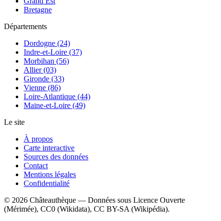
Grand Est
Bretagne
Départements
Dordogne (24)
Indre-et-Loire (37)
Morbihan (56)
Allier (03)
Gironde (33)
Vienne (86)
Loire-Atlantique (44)
Maine-et-Loire (49)
Le site
À propos
Carte interactive
Sources des données
Contact
Mentions légales
Confidentialité
©
2026
Châteauthèque — Données sous Licence Ouverte
(Mérimée), CC0 (Wikidata), CC BY-SA (Wikipédia).