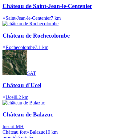
Château de Saint-Jean-le-Centenier
Saint-Jean-le-Centenier
7
km
Château de Rochecolombe
Rochecolombe
7.1
km
SAT
Château d'Ucel
Ucel
8.2
km
Château de Balazuc
Inscrit MH
Château fort
Balazuc
10
km
propriété privée