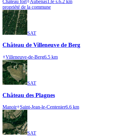
Château fort
Aubenas
13e s.
6.2
km
propriété de la commune
SAT
Château de Villeneuve de Berg
Villeneuve-de-Berg
6.5
km
SAT
Château des Plagnes
Manoir
Saint-Jean-le-Centenier
6.6
km
SAT