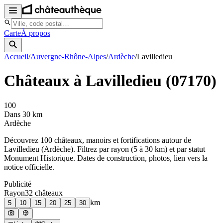
Carte
À propos
Accueil
/
Auvergne-Rhône-Alpes
/
Ardèche
/
Lavilledieu
Châteaux à
Lavilledieu
(
07170
)
100
Dans 30 km
Ardèche
Découvrez
100
château
x
, manoir
s
et fortifications autour de
Lavilledieu
(
Ardèche
). Filtrez par rayon (5 à 30 km) et par statut
Monument Historique. Dates de construction, photos, lien vers la
notice officielle.
Publicité
Rayon
32
château
x
km
5
10
15
20
25
30