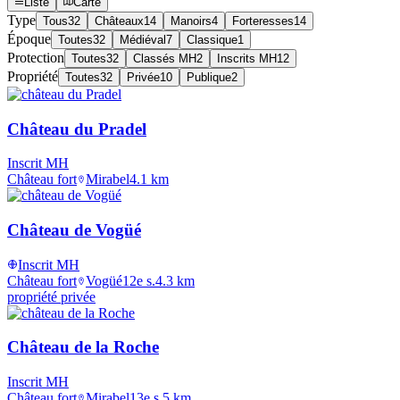
Liste
Carte
Type
Tous
32
Châteaux
14
Manoirs
4
Forteresses
14
Époque
Toutes
32
Médiéval
7
Classique
1
Protection
Toutes
32
Classés MH
2
Inscrits MH
12
Propriété
Toutes
32
Privée
10
Publique
2
Château du Pradel
Inscrit MH
Château fort
Mirabel
4.1
km
Château de Vogüé
Inscrit MH
Château fort
Vogüé
12e s.
4.3
km
propriété privée
Château de la Roche
Inscrit MH
Château fort
Mirabel
13e s.
5
km