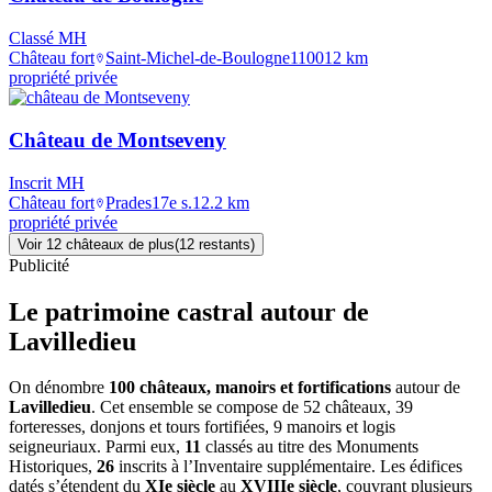
Classé MH
Château fort
Saint-Michel-de-Boulogne
1100
12
km
propriété privée
Château de Montseveny
Inscrit MH
Château fort
Prades
17e s.
12.2
km
propriété privée
Voir
12
château
x
de plus
(
12
restant
s
)
Publicité
Le patrimoine castral autour de
Lavilledieu
On dénombre
100 châteaux, manoirs et fortifications
autour de
Lavilledieu
. Cet ensemble se compose de 52 châteaux, 39
forteresses, donjons et tours fortifiées, 9 manoirs et logis
seigneuriaux. Parmi eux,
11
classés au titre des Monuments
Historiques,
26
inscrits à l’Inventaire supplémentaire. Les édifices
datés s’étendent du
XIe siècle
au
XVIIIe siècle
, couvrant plusieurs