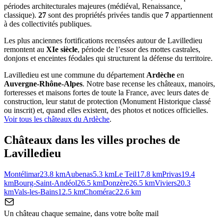
périodes architecturales majeures (médiéval, Renaissance,
classique).
27
sont des propriétés privées tandis que
7
appartiennent
à des collectivités publiques.
Les plus anciennes fortifications recensées autour de Lavilledieu
remontent au
XIe siècle
, période de l’essor des mottes castrales,
donjons et enceintes féodales qui structurent la défense du territoire.
Lavilledieu
est une commune du département
Ardèche
en
Auvergne-Rhône-Alpes
. Notre base recense les châteaux, manoirs,
forteresses et maisons fortes de toute la France, avec leurs dates de
construction, leur statut de protection (Monument Historique classé
ou inscrit) et, quand elles existent, des photos et notices officielles.
Voir tous les châteaux du
Ardèche
.
Châteaux dans les villes proches de
Lavilledieu
Montélimar
23.8
km
Aubenas
5.3
km
Le Teil
17.8
km
Privas
19.4
km
Bourg-Saint-Andéol
26.5
km
Donzère
26.5
km
Viviers
20.3
km
Vals-les-Bains
12.5
km
Chomérac
22.6
km
Un château chaque semaine, dans votre boîte mail