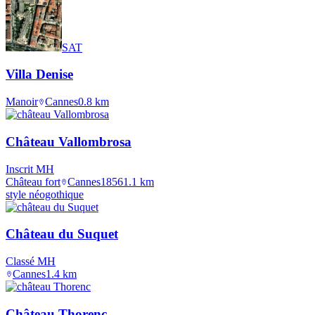
SAT
Villa Denise
Manoir
Cannes
0.8
km
Château Vallombrosa
Inscrit MH
Château fort
Cannes
1856
1.1
km
style néogothique
Château du Suquet
Classé MH
Cannes
1.4
km
Château Thorenc