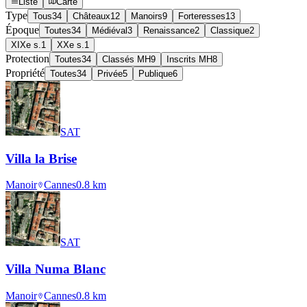
Liste
Carte
Type
Tous
34
Châteaux
12
Manoirs
9
Forteresses
13
Époque
Toutes
34
Médiéval
3
Renaissance
2
Classique
2
XIXe s.
1
XXe s.
1
Protection
Toutes
34
Classés MH
9
Inscrits MH
8
Propriété
Toutes
34
Privée
5
Publique
6
SAT
Villa la Brise
Manoir
Cannes
0.8
km
SAT
Villa Numa Blanc
Manoir
Cannes
0.8
km