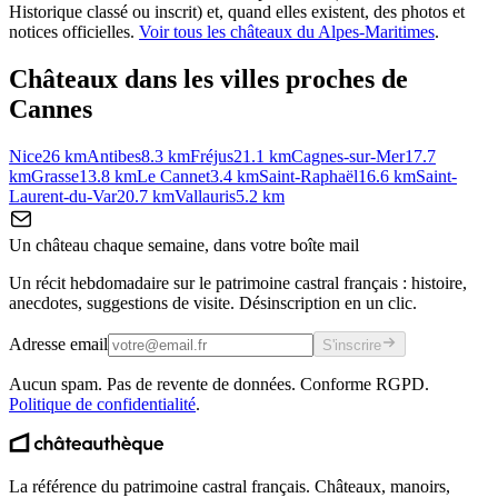
Historique classé ou inscrit) et, quand elles existent, des photos et
notices officielles.
Voir tous les châteaux du
Alpes-Maritimes
.
Châteaux dans les villes proches de
Cannes
Nice
26
km
Antibes
8.3
km
Fréjus
21.1
km
Cagnes-sur-Mer
17.7
km
Grasse
13.8
km
Le Cannet
3.4
km
Saint-Raphaël
16.6
km
Saint-
Laurent-du-Var
20.7
km
Vallauris
5.2
km
Un château chaque semaine, dans votre boîte mail
Un récit hebdomadaire sur le patrimoine castral français : histoire,
anecdotes, suggestions de visite. Désinscription en un clic.
Adresse email
S'inscrire
Aucun spam. Pas de revente de données. Conforme RGPD.
Politique de confidentialité
.
La référence du patrimoine castral français. Châteaux, manoirs,