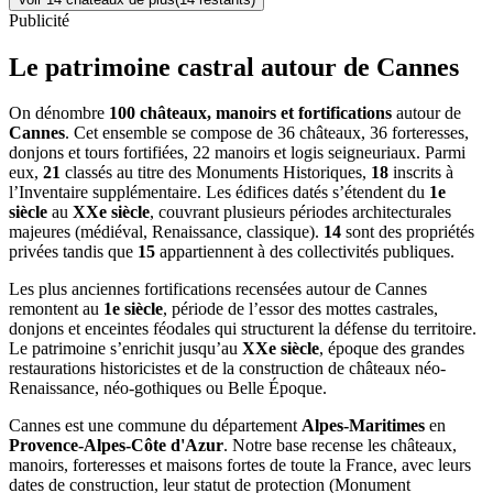
Publicité
Le patrimoine castral autour de
Cannes
On dénombre
100 châteaux, manoirs et fortifications
autour de
Cannes
. Cet ensemble se compose de 36 châteaux, 36 forteresses,
donjons et tours fortifiées, 22 manoirs et logis seigneuriaux. Parmi
eux,
21
classés au titre des Monuments Historiques,
18
inscrits à
l’Inventaire supplémentaire. Les édifices datés s’étendent du
1e
siècle
au
XXe siècle
, couvrant plusieurs périodes architecturales
majeures (médiéval, Renaissance, classique).
14
sont des propriétés
privées tandis que
15
appartiennent à des collectivités publiques.
Les plus anciennes fortifications recensées autour de Cannes
remontent au
1e siècle
, période de l’essor des mottes castrales,
donjons et enceintes féodales qui structurent la défense du territoire.
Le patrimoine s’enrichit jusqu’au
XXe siècle
, époque des grandes
restaurations historicistes et de la construction de châteaux néo-
Renaissance, néo-gothiques ou Belle Époque.
Cannes
est une commune du département
Alpes-Maritimes
en
Provence-Alpes-Côte d'Azur
. Notre base recense les châteaux,
manoirs, forteresses et maisons fortes de toute la France, avec leurs
dates de construction, leur statut de protection (Monument