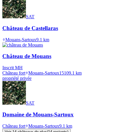
SAT
Château de Castellaras
Mouans-Sartoux
9.1
km
Château de Mouans
Inscrit MH
Château fort
Mouans-Sartoux
1510
9.1
km
propriété privée
SAT
Domaine de Mouans-Sartoux
Château fort
Mouans-Sartoux
9.1
km
Voir
14
château
x
de plus
(
14
restant
s
)