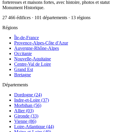
forteresses et maisons fortes, avec histoire, photos et statut
Monument Historique.
27 466 édifices · 101 départements · 13 régions
Régions
Île-de-France
Provence-Alpes-Côte d'Azur
Auvergne-Rhône-Alpes
Occitanie
Nouvelle-Aquitaine
Centre-Val de Loire
Grand Est
Bretagne
Départements
Dordogne (24)
Indre-et-Loire (37)
Morbihan (56)
Allier (03)
Gironde (33)
Vienne (86)
Loire-Atlantique (44)
Maine-et-Loire (49)