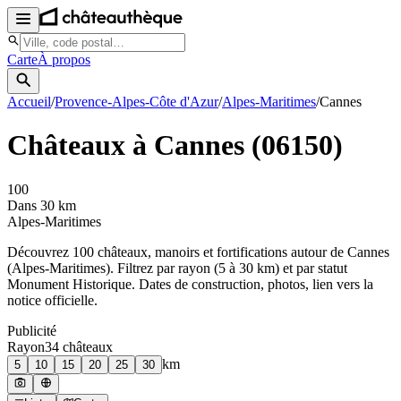
Carte
À propos
Accueil
/
Provence-Alpes-Côte d'Azur
/
Alpes-Maritimes
/
Cannes
Châteaux à
Cannes
(
06150
)
100
Dans 30 km
Alpes-Maritimes
Découvrez
100
château
x
, manoir
s
et fortifications autour de
Cannes
(
Alpes-Maritimes
). Filtrez par rayon (5 à 30 km) et par statut
Monument Historique. Dates de construction, photos, lien vers la
notice officielle.
Publicité
Rayon
34
château
x
km
5
10
15
20
25
30