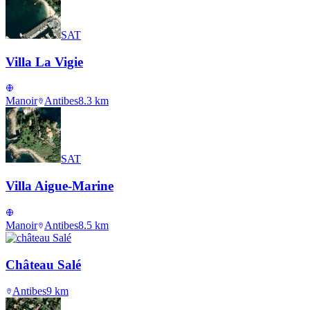
SAT
Villa La Vigie
Manoir
Antibes
8.3
km
SAT
Villa Aigue-Marine
Manoir
Antibes
8.5
km
Château Salé
Antibes
9
km