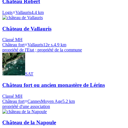
Château Robert
Logis
Vallauris
4.4
km
Château de Vallauris
Classé MH
Château fort
Vallauris
12e s.
4.9
km
propriété de l'Etat ; propriété de la commune
SAT
Château fort ou ancien monastère de Lérins
Classé MH
Château fort
Cannes
Moyen Age
5.2
km
propriété d'une association
Château de la Napoule