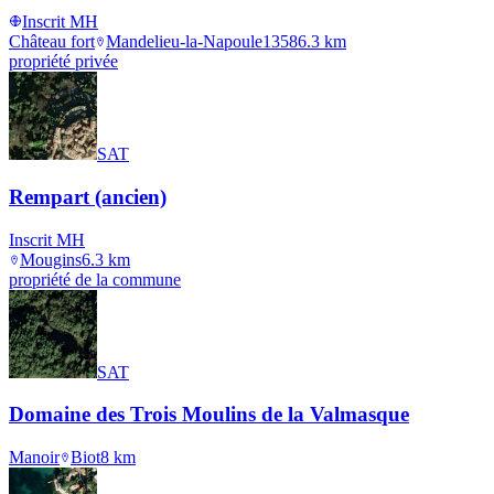
Inscrit MH
Château fort
Mandelieu-la-Napoule
1358
6.3
km
propriété privée
SAT
Rempart (ancien)
Inscrit MH
Mougins
6.3
km
propriété de la commune
SAT
Domaine des Trois Moulins de la Valmasque
Manoir
Biot
8
km