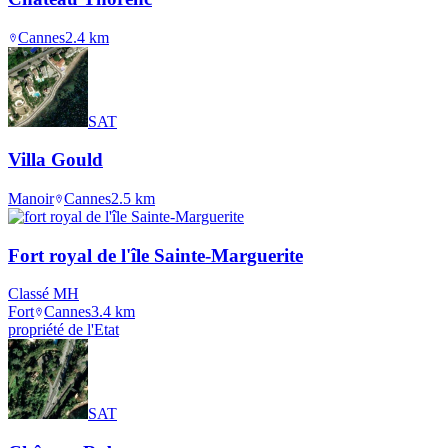
Cannes
2.4
km
SAT
Villa Gould
Manoir
Cannes
2.5
km
Fort royal de l'île Sainte-Marguerite
Classé MH
Fort
Cannes
3.4
km
propriété de l'Etat
SAT