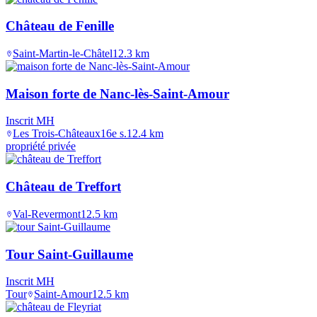
Château de Fenille
Saint-Martin-le-Châtel
12.3
km
Maison forte de Nanc-lès-Saint-Amour
Inscrit MH
Les Trois-Châteaux
16e s.
12.4
km
propriété privée
Château de Treffort
Val-Revermont
12.5
km
Tour Saint-Guillaume
Inscrit MH
Tour
Saint-Amour
12.5
km