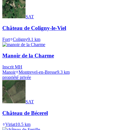
SAT
Château de Coligny-le-Viel
Fort
Coligny
9.1
km
Manoir de la Charme
Inscrit MH
Manoir
Montrevel-en-Bresse
9.3
km
propriété privée
SAT
Château de Bécerel
Viriat
10.5
km