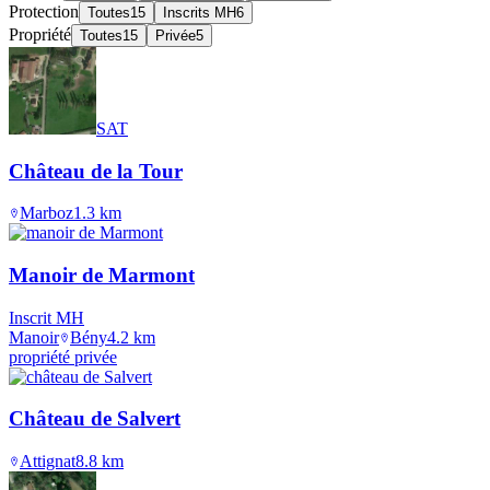
Protection
Toutes
15
Inscrits MH
6
Propriété
Toutes
15
Privée
5
SAT
Château de la Tour
Marboz
1.3
km
Manoir de Marmont
Inscrit MH
Manoir
Bény
4.2
km
propriété privée
Château de Salvert
Attignat
8.8
km