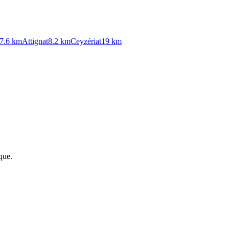
7.6
km
Attignat
8.2
km
Ceyzériat
19
km
que.