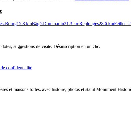
z
lès-Bourg
15.8
km
Bâgé-Dommartin
21.3
km
Replonges
28.6
km
Feillens
2
cdotes, suggestions de visite. Désinscription en un clic.
 de confidentialité
.
esses et maisons fortes, avec histoire, photos et statut Monument Histori