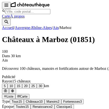
Carte
À propos
Accueil
/
Auvergne-Rhône-Alpes
/
Ain
/
Marboz
Châteaux à
Marboz
(
01851
)
100
Dans 30 km
Ain
Découvrez
100
château
x
, manoir
s
et fortifications autour de
Marboz
(
Publicité
Rayon
15
château
x
km
5
10
15
20
25
30
Liste
Carte
Type
Tous
15
Châteaux
10
Manoirs
2
Forteresses
3
Époque
Toutes
15
Renaissance
2
Classique
1