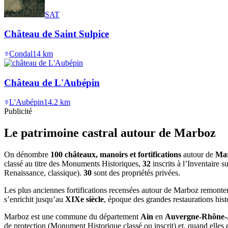
SAT
Château de Saint Sulpice
Condal
14
km
Château de L'Aubépin
L'Aubépin
14.2
km
Publicité
Le patrimoine castral autour de
Marboz
On dénombre
100 châteaux, manoirs et fortifications
autour de
Ma
classé au titre des Monuments Historiques,
32
inscrits à l’Inventaire 
Renaissance, classique).
30
sont des propriétés privées.
Les plus anciennes fortifications recensées autour de Marboz remonte
s’enrichit jusqu’au
XIXe siècle
, époque des grandes restaurations his
Marboz
est une commune du département
Ain
en
Auvergne-Rhône-
de protection (Monument Historique classé ou inscrit) et, quand elles ex