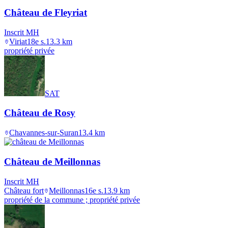
Château de Fleyriat
Inscrit MH
Viriat
18e s.
13.3
km
propriété privée
SAT
Château de Rosy
Chavannes-sur-Suran
13.4
km
Château de Meillonnas
Inscrit MH
Château fort
Meillonnas
16e s.
13.9
km
propriété de la commune ; propriété privée