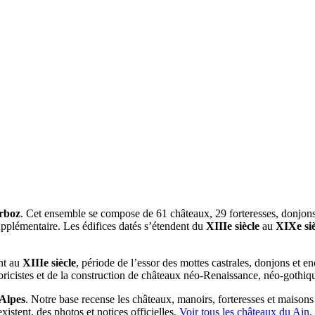
rboz
. Cet ensemble se compose de 61 châteaux, 29 forteresses, donjons 
supplémentaire. Les édifices datés s’étendent du
XIIIe siècle
au
XIXe siè
nt au
XIIIe siècle
, période de l’essor des mottes castrales, donjons et en
toricistes et de la construction de châteaux néo-Renaissance, néo-gothi
Alpes
. Notre base recense les châteaux, manoirs, forteresses et maisons f
istent, des photos et notices officielles.
Voir tous les châteaux du
Ain
.