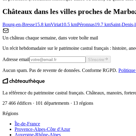
Châteaux dans les villes proches de
Marbo
Bourg-en-Bresse
15.8
km
Viriat
10.5
km
Péronnas
19.7
km
Saint-Denis-
Un château chaque semaine, dans votre boîte mail
Un récit hebdomadaire sur le patrimoine castral français : histoire, ane
Adresse email
S'inscrire
Aucun spam. Pas de revente de données. Conforme RGPD.
Politique
La référence du patrimoine castral français. Châteaux, manoirs, forter
27 466 édifices · 101 départements · 13 régions
Régions
Île-de-France
Provence-Alpes-Côte d'Azur
Auvergne-Rhône-Alpes