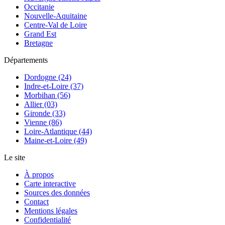
Occitanie
Nouvelle-Aquitaine
Centre-Val de Loire
Grand Est
Bretagne
Départements
Dordogne (24)
Indre-et-Loire (37)
Morbihan (56)
Allier (03)
Gironde (33)
Vienne (86)
Loire-Atlantique (44)
Maine-et-Loire (49)
Le site
À propos
Carte interactive
Sources des données
Contact
Mentions légales
Confidentialité